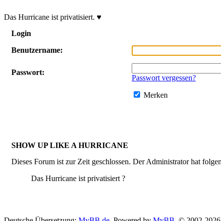
Das Hurricane ist privatisiert. ♥
Login
Benutzername:
Passwort:
Passwort vergessen?
Merken
SHOW UP LIKE A HURRICANE
Dieses Forum ist zur Zeit geschlossen. Der Administrator hat fol
Das Hurricane ist privatisiert ?
Deutsche Übersetzung:
MyBB.de
, Powered by
MyBB
, © 2002-202